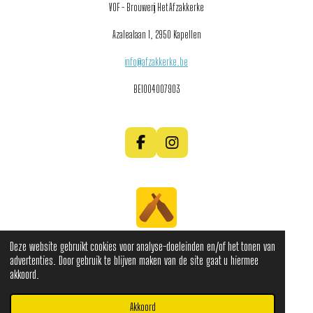
VOF - Brouwerij Het Afzakkerke
Azalealaan 1,
2950 Kapellen
info@afzakkerke.be
BE1004007903
F
I
a
n
c
s
e
t
b
a
o
g
o
r
k
a
Deze website gebruikt cookies voor analyse-doeleinden en/of het tonen van
m
advertenties. Door gebruik te blijven maken van de site gaat u hiermee
© 2025 Brouwerij Het Afzakkerke
akkoord.
Algemene voorwaarden
Akkoord